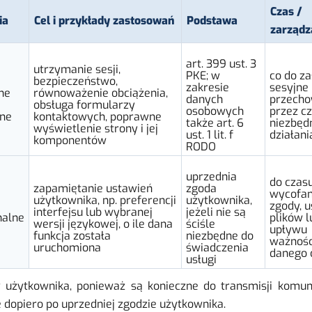
Czas /
ia
Cel i przykłady zastosowań
Podstawa
zarządz
art. 399 ust. 3
utrzymanie sesji,
PKE; w
co do z
bezpieczeństwo,
zakresie
sesyjne 
ne
równoważenie obciążenia,
danych
przech
obsługa formularzy
osobowych
przez c
zne
kontaktowych, poprawne
także art. 6
niezbęd
wyświetlenie strony i jej
ust. 1 lit. f
działani
komponentów
RODO
uprzednia
do czas
zapamiętanie ustawień
zgoda
wycofan
użytkownika, np. preferencji
użytkownika,
zgody, u
interfejsu lub wybranej
jeżeli nie są
nalne
plików l
wersji językowej, o ile dana
ściśle
upływu
funkcja została
niezbędne do
ważnośc
uruchomiona
świadczenia
danego 
usługi
użytkownika, ponieważ są konieczne do transmisji komuni
dopiero po uprzedniej zgodzie użytkownika.