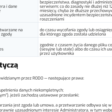
bezpieczeństwa, diagnostyki i adminis
era i dane
serwisem; co do zasady nie dłużej niż 1
e
miesięcy, chyba że dłuższe przechowyw
uzasadnione incydentem bezpieczeńst
roszczeniami
twarzane na
do czasu wycofania zgody lub osiągnięc
 zgody
dla którego zgoda została udzielona
zgodnie z czasem życia danego pliku c
ies
(sesyjne lub stałe) albo do czasu ich us
przez użytkownika
otyczą
rzewidzianym przez RODO — następujące prawa:
pełnienia danych niekompletnych;
m”), jeżeli zachodzą ustawowe przesłanki;
rzania jest zgoda lub umowa, a przetwarzanie odbywa się 
rawnie uzasadnionym interesie Administratora, w tym wobe