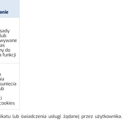
anie
asady
lub
owywane
zas
ny do
a funkcji
u
ia
sunięcia
ub
i
cookies
katu lub świadczenia usługi żądanej przez użytkownika.