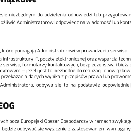
sie niezbędnym do udzielenia odpowiedzi lub przygotowani
liwić Administratorowi odpowiedź na wiadomość lub konta
które pomagają Administratorowi w prowadzeniu serwisu i 
nfrastruktury IT, poczty elektronicznej oraz wsparcia techn
serwisu, formularzy kontaktowych, bezpieczeństwa i bieżą
owym — jeżeli jest to niezbędne do realizacji obowiązków 
 przekazania danych wynika z przepisów prawa lub prawom
Administratora, odbywa się to na podstawie odpowiednie
 EOG
ych poza Europejski Obszar Gospodarczy w ramach zwykłego k
 będzie odbywać się wyłącznie z zastosowaniem wymaganyc