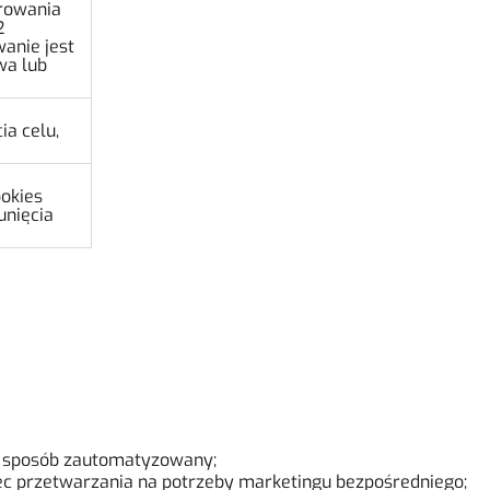
trowania
2
anie jest
wa lub
ia celu,
ookies
unięcia
w sposób zautomatyzowany;
c przetwarzania na potrzeby marketingu bezpośredniego;