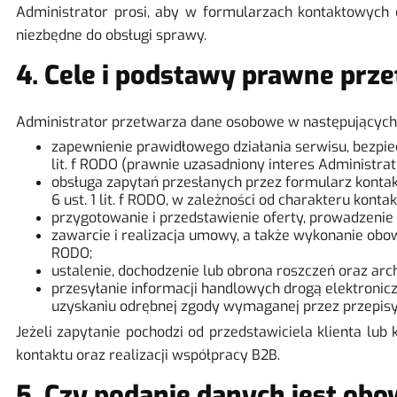
Administrator prosi, aby w formularzach kontaktowych 
niezbędne do obsługi sprawy.
4. Cele i podstawy prawne prz
Administrator przetwarza dane osobowe w następujących 
zapewnienie prawidłowego działania serwisu, bezpie
lit. f RODO (prawnie uzasadniony interes Administrat
obsługa zapytań przesłanych przez formularz kontakto
6 ust. 1 lit. f RODO, w zależności od charakteru kontak
przygotowanie i przedstawienie oferty, prowadzenie ko
zawarcie i realizacja umowy, a także wykonanie obowi
RODO;
ustalenie, dochodzenie lub obrona roszczeń oraz archi
przesyłanie informacji handlowych drogą elektronic
uzyskaniu odrębnej zgody wymaganej przez przepisy us
Jeżeli zapytanie pochodzi od przedstawiciela klienta lu
kontaktu oraz realizacji współpracy B2B.
5. Czy podanie danych jest ob