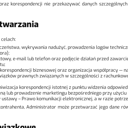
oraz korespondencji nie przekazywać danych szczególnych 
etwarzania
celach:
czeństwa, wykrywania nadużyć, prowadzenia logów techniczny
ora);
wy, e-mail lub telefon oraz podjęcie działań przed zawarciem
tu;
respondencji biznesowej oraz organizacja współpracy — na pods
ązków prawnych związanych w szczególności z rachunkowością i
wizacja korespondencji istotnej z punktu widzenia odpowiedzia
zną lub prowadzenie marketingu bezpośredniego przy użyciu 
tawy – Prawo komunikacji elektronicznej, a w razie potrzeby
b kontrahenta, Administrator może przetwarzać jego dane rów
owiązkowe