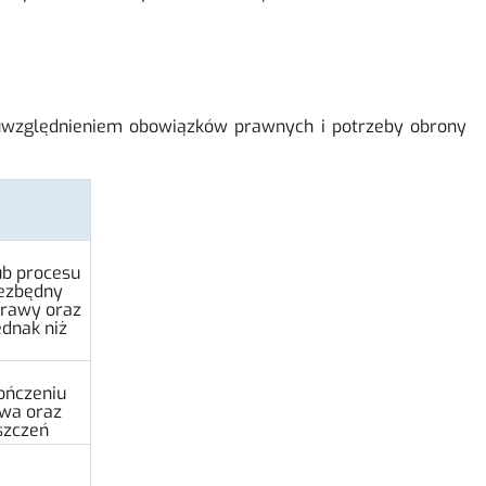
z uwzględnieniem obowiązków prawnych i potrzeby obrony
ub procesu
iezbędny
prawy oraz
ednak niż
kończeniu
wa oraz
szczeń