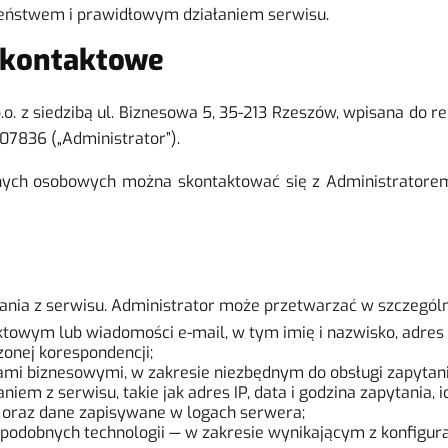
zeństwem i prawidłowym działaniem serwisu.
e kontaktowe
.o. z siedzibą ul. Biznesowa 5, 35-213 Rzeszów, wpisana do 
836 („Administrator”).
ych osobowych można skontaktować się z Administratorem p
nia z serwisu. Administrator może przetwarzać w szczególn
wym lub wiadomości e-mail, w tym imię i nazwisko, adres e-
onej korespondencji;
ami biznesowymi, w zakresie niezbędnym do obsługi zapytani
iem z serwisu, takie jak adres IP, data i godzina zapytania, 
y oraz dane zapisywane w logach serwera;
podobnych technologii — w zakresie wynikającym z konfigurac