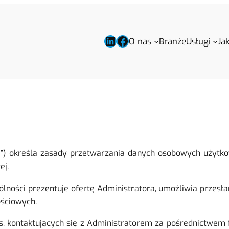
O nas
Branże
Usługi
Ja
ityka”) określa zasady przetwarzania danych osobowych uży
ej.
ności prezentuje ofertę Administratora, umożliwia przesła
ościowych.
 kontaktujących się z Administratorem za pośrednictwem fo