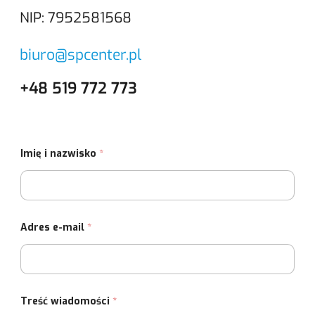
NIP: 7952581568
biuro@spcenter.pl
+48 519 772 773
Imię i nazwisko
*
z
w
Adres e-mail
*
g
y
o
m
d
a
y
g
I
a
m
n
i
e
Treść wiadomości
*
ę
w