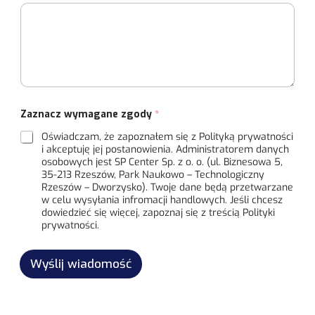
I
i
m
a
i
d
ę
o
m
o
ś
c
i
Zaznacz wymagane zgody
*
i
Oświadczam, że zapoznałem się z Polityką prywatności
i akceptuję jej postanowienia. Administratorem danych
osobowych jest SP Center Sp. z o. o. (ul. Biznesowa 5,
35-213 Rzeszów, Park Naukowo – Technologiczny
Rzeszów – Dworzysko). Twoje dane będą przetwarzane
w celu wysyłania infromacji handlowych. Jeśli chcesz
dowiedzieć się więcej, zapoznaj się z treścią Polityki
prywatności.
Wyślij wiadomość